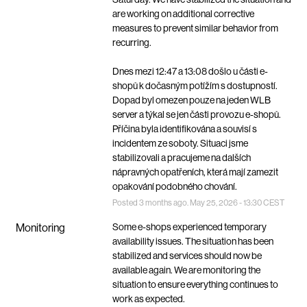
are working on additional corrective 
measures to prevent similar behavior from 
recurring.
Dnes mezi 12:47 a 13:08 došlo u části e-
shopů k dočasným potížím s dostupností. 
Dopad byl omezen pouze na jeden WLB 
server a týkal se jen části provozu e-shopů. 
Příčina byla identifikována a souvisí s 
incidentem ze soboty. Situaci jsme 
stabilizovali a pracujeme na dalších 
nápravných opatřeních, která mají zamezit 
opakování podobného chování.
Posted
3
months ago.
May
25
,
2026
-
13:30
CEST
Monitoring
Some e-shops experienced temporary 
availability issues. The situation has been 
stabilized and services should now be 
available again. We are monitoring the 
situation to ensure everything continues to 
work as expected.