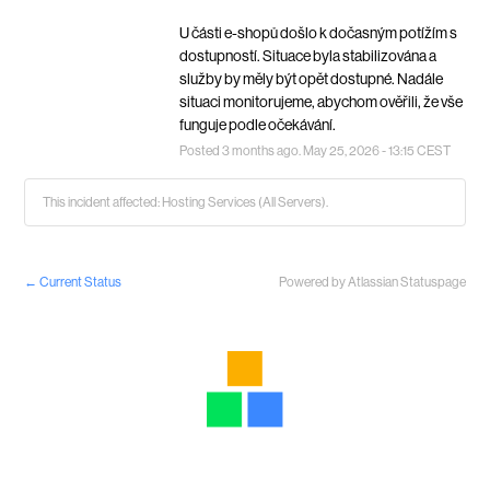
U části e-shopů došlo k dočasným potížím s 
dostupností. Situace byla stabilizována a 
služby by měly být opět dostupné. Nadále 
situaci monitorujeme, abychom ověřili, že vše 
funguje podle očekávání.
Posted
3
months ago.
May
25
,
2026
-
13:15
CEST
This incident affected: Hosting Services (All Servers).
←
Current Status
Powered by Atlassian Statuspage