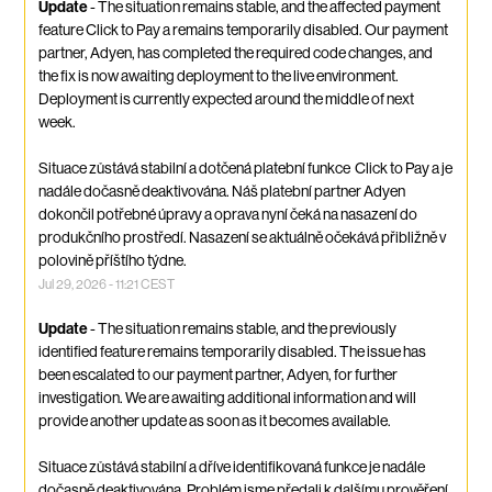
Update
-
The situation remains stable, and the affected payment 
feature Click to Pay a remains temporarily disabled. Our payment 
partner, Adyen, has completed the required code changes, and 
the fix is now awaiting deployment to the live environment. 
Deployment is currently expected around the middle of next 
week.
Situace zůstává stabilní a dotčená platební funkce  Click to Pay a je 
nadále dočasně deaktivována. Náš platební partner Adyen 
dokončil potřebné úpravy a oprava nyní čeká na nasazení do 
produkčního prostředí. Nasazení se aktuálně očekává přibližně v 
polovině příštího týdne.
Jul
29
,
2026
-
11:21
CEST
Update
-
The situation remains stable, and the previously 
identified feature remains temporarily disabled. The issue has 
been escalated to our payment partner, Adyen, for further 
investigation. We are awaiting additional information and will 
provide another update as soon as it becomes available.
Situace zůstává stabilní a dříve identifikovaná funkce je nadále 
dočasně deaktivována. Problém jsme předali k dalšímu prověření 