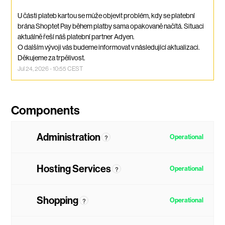
U části plateb kartou se může objevit problém, kdy se platební 
brána Shoptet Pay během platby sama opakovaně načítá. Situaci 
aktuálně řeší náš platební partner Adyen.
O dalším vývoji vás budeme informovat v následující aktualizaci. 
Děkujeme za trpělivost.
Jul
24
,
2026
-
10:55
CEST
Administration
?
Operational
Hosting Services
?
Operational
Shopping
?
Operational