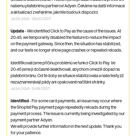
našemu platebnímu partnerovi Adyen. Čekáme na další informace 
a aktualizaci zveřejníme, jakmile budou k dispozici.
Jul
29
,
2026
-
09:20
CEST
Update
-
We identified Click to Pay as the cause of the issues. At 
20:45, we temporarily disabled the feature to reduce the impact 
on the payment gateway. Since then, the situation has stabilized, 
and our tests no longer show page crashes or repeated reloads.
Identifikovali jsme příčinu problémů ve funkci Click to Pay. Ve 
20:45 jsme ji dočasně deaktivovali, abychom omezili dopad na 
platební bránu. Od té doby se situace stabilizovala a naše testy již 
nezaznamenávají pády ani opakované načítání stránky.
Jul
24
,
2026
-
21:58
CEST
Identified
-
For some card payments, an issue may occur where 
the Shoptet Pay payment page repeatedly reloads during the 
payment process. The issue is currently being investigated by our 
payment partner Adyen.
We will provide further information in the next update. Thank you 
for your patience.