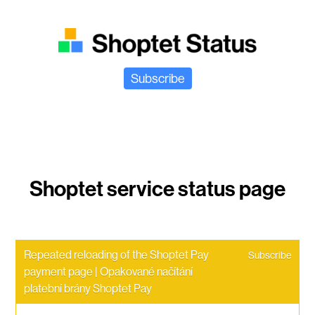
Subscribe
Repeated reloading of the Shoptet Pay 
Subscribe
payment page | Opakované načítání 
platební brány Shoptet Pay