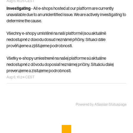
Aug
6
,
16:25
CEST
Investigating
-
All e-shops hosted at our platform are currently 
unavailable due to an unidentified issue. We are actively investigating to 
determine the cause.
Všechny e-shopy umístěné na naší platformě jsou aktuálně 
nedostupné z důvodu dosud neznámé příčiny. Situaci dále 
prověřujeme a zjišťujeme podrobnosti.
Všetky e-shopy umiestnené na našej platforme sú aktuálne 
nedostupné z dôvodu doposiaľ neznámej príčiny. Situáciu ďalej 
preverujeme a zisťujeme podrobnosti.
Aug
6
,
16:24
CEST
Powered by Atlassian Statuspage