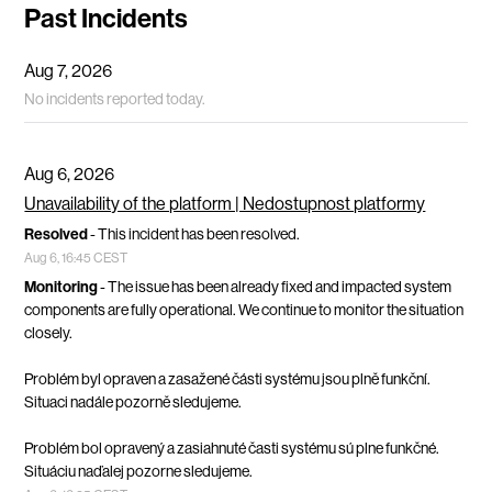
Past Incidents
Aug
7
,
2026
No incidents reported today.
Aug
6
,
2026
Unavailability of the platform | Nedostupnost platformy
Resolved
-
This incident has been resolved.
Aug
6
,
16:45
CEST
Monitoring
-
The issue has been already fixed and impacted system 
components are fully operational. We continue to monitor the situation 
closely.
Problém byl opraven a zasažené části systému jsou plně funkční. 
Situaci nadále pozorně sledujeme.
Problém bol opravený a zasiahnuté časti systému sú plne funkčné. 
Situáciu naďalej pozorne sledujeme.