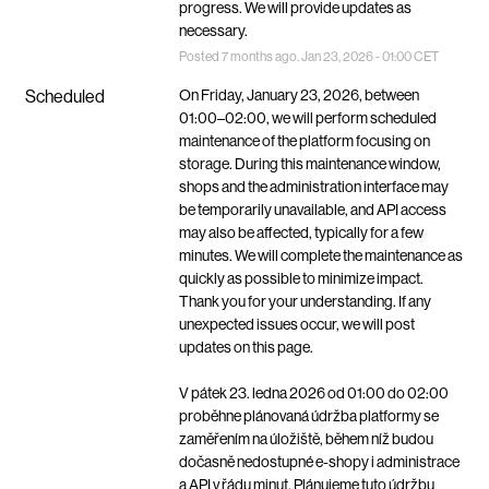
progress. We will provide updates as 
necessary.
Posted
7
months ago.
Jan
23
,
2026
-
01:00
CET
Scheduled
On Friday, January 23, 2026, between 
01:00–02:00, we will perform scheduled 
maintenance of the platform focusing on 
storage. During this maintenance window, 
shops and the administration interface may 
be temporarily unavailable, and API access 
may also be affected, typically for a few 
minutes. We will complete the maintenance as 
quickly as possible to minimize impact. 
Thank you for your understanding. If any 
unexpected issues occur, we will post 
updates on this page. 
V pátek 23. ledna 2026 od 01:00 do 02:00 
proběhne plánovaná údržba platformy se 
zaměřením na úložiště, během níž budou 
dočasně nedostupné e-shopy i administrace 
a API v řádu minut. Plánujeme tuto údržbu 