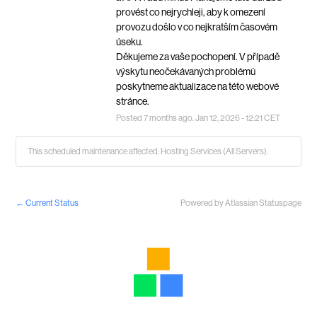
provést co nejrychleji, aby k omezení 
provozu došlo v co nejkratším časovém 
úseku. 
Děkujeme za vaše pochopení. V případě 
výskytu neočekávaných problémů 
poskytneme aktualizace na této webové 
stránce.
Posted
7
months ago.
Jan
12
,
2026
-
12:21
CET
This scheduled maintenance affected: Hosting Services (All Servers).
←
Current Status
Powered by Atlassian Statuspage