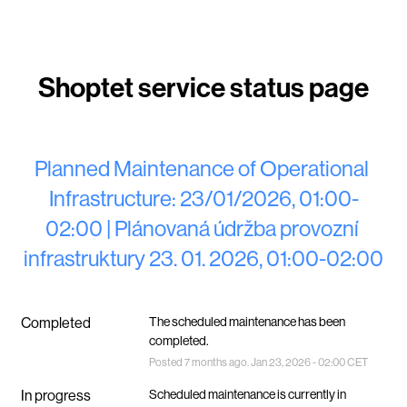
Planned Maintenance of Operational 
Infrastructure: 23/01/2026, 01:00-
02:00 | Plánovaná údržba provozní 
infrastruktury 23. 01. 2026, 01:00-02:00
Completed
The scheduled maintenance has been 
completed.
Posted
7
months ago.
Jan
23
,
2026
-
02:00
CET
In progress
Scheduled maintenance is currently in 