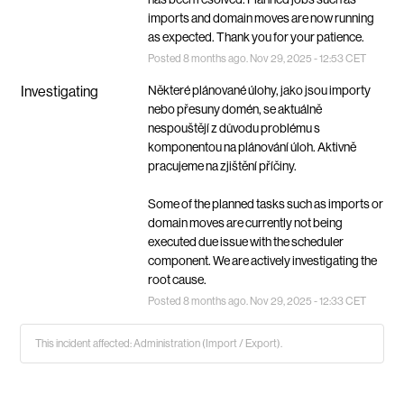
imports and domain moves are now running 
as expected. Thank you for your patience.
Posted
8
months ago.
Nov
29
,
2025
-
12:53
CET
Investigating
Některé plánované úlohy, jako jsou importy 
nebo přesuny domén, se aktuálně 
nespouštějí z důvodu problému s 
komponentou na plánování úloh. Aktivně 
pracujeme na zjištění příčiny.
Some of the planned tasks such as imports or 
domain moves are currently not being 
executed due issue with the scheduler 
component. We are actively investigating the 
root cause.
Posted
8
months ago.
Nov
29
,
2025
-
12:33
CET
This incident affected: Administration (Import / Export).