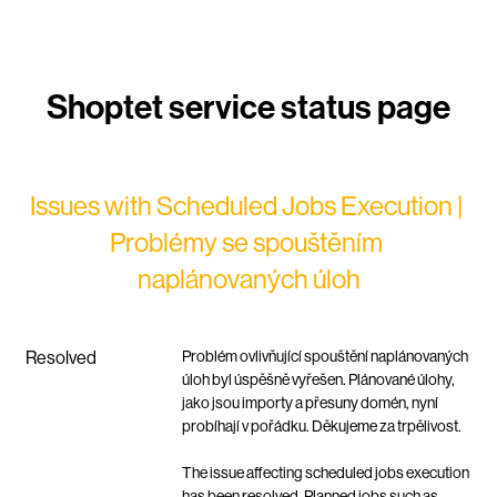
Issues with Scheduled Jobs Execution | 
Problémy se spouštěním 
naplánovaných úloh
Resolved
Problém ovlivňující spouštění naplánovaných 
úloh byl úspěšně vyřešen. Plánované úlohy, 
jako jsou importy a přesuny domén, nyní 
probíhají v pořádku. Děkujeme za trpělivost.
The issue affecting scheduled jobs execution 
has been resolved. Planned jobs such as 