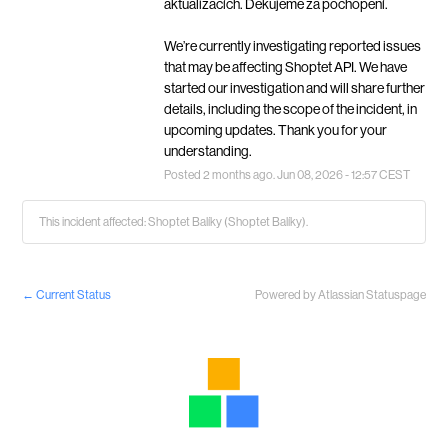
aktualizacích. Děkujeme za pochopení.
We’re currently investigating reported issues 
that may be affecting Shoptet API. We have 
started our investigation and will share further 
details, including the scope of the incident, in 
upcoming updates. Thank you for your 
understanding.
Posted
2
months ago.
Jun
08
,
2026
-
12:57
CEST
This incident affected: Shoptet Balíky (Shoptet Balíky).
←
Current Status
Powered by Atlassian Statuspage