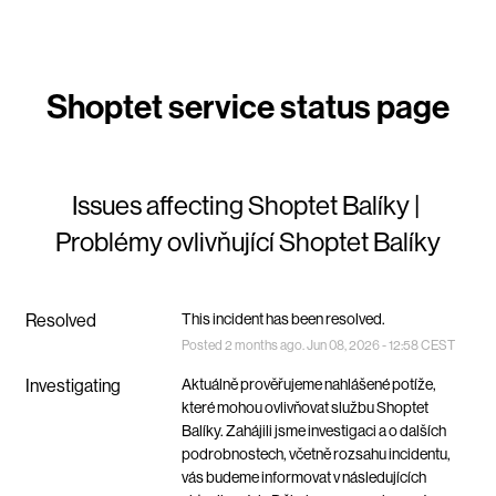
Issues affecting Shoptet Balíky | 
Problémy ovlivňující Shoptet Balíky
Resolved
This incident has been resolved.
Posted
2
months ago.
Jun
08
,
2026
-
12:58
CEST
Investigating
Aktuálně prověřujeme nahlášené potíže, 
které mohou ovlivňovat službu Shoptet 
Balíky. Zahájili jsme investigaci a o dalších 
podrobnostech, včetně rozsahu incidentu, 
vás budeme informovat v následujících 